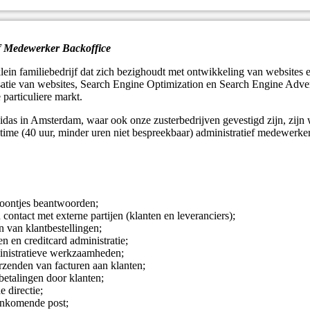
 Medewerker Backoffice
lein familiebedrijf dat zich bezighoudt met ontwikkeling van websites 
satie van websites, Search Engine Optimization en Search Engine Adverti
 particuliere markt.
das in Amsterdam, waar ook onze zusterbedrijven gevestigd zijn, zijn 
lltime (40 uur, minder uren niet bespreekbaar) administratief medewerke
oontjes beantwoorden;
ontact met externe partijen (klanten en leveranciers);
n van klantbestellingen;
n en creditcard administratie;
ministratieve werkzaamheden;
erzenden van facturen aan klanten;
betalingen door klanten;
 directie;
nkomende post;