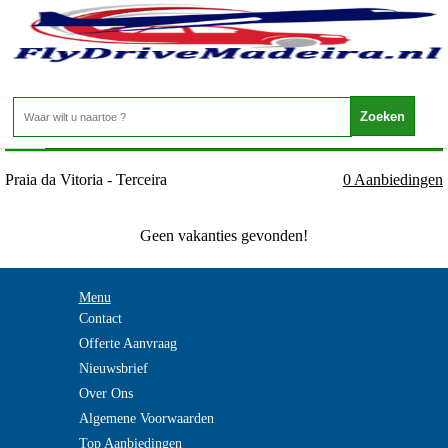
Portugal - Azoren - Praia da Vitoria - Terceira
Home
>
Praia da Vitoria - Terceira
0 Aanbiedingen
Geen vakanties gevonden!
Menu
Contact
Offerte Aanvraag
Nieuwsbrief
Over Ons
Algemene Voorwaarden
Top Aanbiedingen