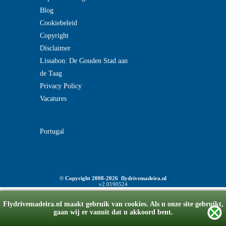
Blog
Cookiebeleid
Copyright
Disclaimer
Lissabon: De Gouden Stad aan
de Taag
Privacy Policy
Vacatures
Portugal
© Copyright 2008-2026 flydrivemadeira.nl
v2.0190524
Flydrivemadeira.nl maakt gebruik van cookies. Als u onze site gebruikt,
gaan wij er vanuit dat u akkoord bent.