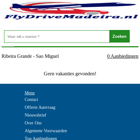
Portugal - Azoren - Ribeira Grande - Sao Miguel
Home
>
Ribeira Grande - Sao Miguel
0 Aanbiedingen
Geen vakanties gevonden!
Menu
Contact
Offerte Aanvraag
Nieuwsbrief
Over Ons
Algemene Voorwaarden
Top Aanbiedingen