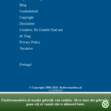
Blog
Cookiebeleid
Copyright
Disclaimer
Lissabon: De Gouden Stad aan
de Taag
Privacy Policy
Vacatures
Portugal
© Copyright 2008-2026 flydrivemadeira.nl
v2.0190524
Flydrivemadeira.nl maakt gebruik van cookies. Als u onze site gebruikt,
gaan wij er vanuit dat u akkoord bent.