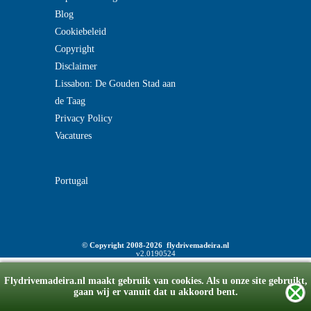
Blog
Cookiebeleid
Copyright
Disclaimer
Lissabon: De Gouden Stad aan
de Taag
Privacy Policy
Vacatures
Portugal
© Copyright 2008-2026 flydrivemadeira.nl
v2.0190524
Flydrivemadeira.nl maakt gebruik van cookies. Als u onze site gebruikt,
gaan wij er vanuit dat u akkoord bent.