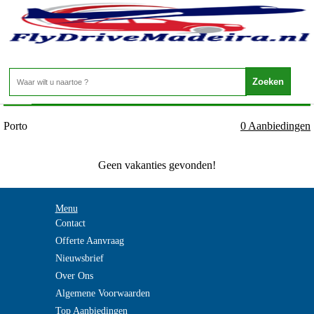
Portugal - Costa Verde - Porto
Home
>
Porto
0 Aanbiedingen
Geen vakanties gevonden!
Menu
Contact
Offerte Aanvraag
Nieuwsbrief
Over Ons
Algemene Voorwaarden
Top Aanbiedingen