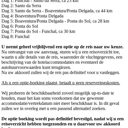
Dag 1: Funchal - Santo da Serra, ca 25 km
Dag 2: Santo da Serra
Dag 3: Santo da Serra - Boaventura/Ponta Delgada, ca 44 km
Dag 4: Boaventura/Ponta Delgada
Dag 5: Boaventura/Ponta Delgada - Ponta do Sol, ca 28 km
Dag 6: Ponta do Sol
Dag 7: Ponta do Sol - Funchal, ca 30 km
Dag 8: Funchal
U neemt geheel vrijblijvend een optie op de reis naar uw keuze.
Na ontvangst van uw aanvraag, sturen wij u een reisoverzicht toe,
waarin u alle details van de reis, waaronder de vluchtgegevens, een
beschrijving van de hotelaccommodaties en eventueel de
autohuurvoorwaarden kunt teruglezen.
Na uw akkoord zullen wij de reis pas definitief voor u vastleggen.
Als u een optie-boeking plaatst, betaalt u geen reserveringskosten.
Wij proberen de beschikbaarheid zoveel mogelijk up-to-date te
houden, maar het kan soms voorkomen dat uw gewenste
accommodatie/vertrekdatum niet meer beschikbaar is. In dit geval
zullen we in overleg met u een passend alternatief zoeken.
De optie boeking wordt pas definitief bevestigd, nadat wij u een
reisoverzicht hebben toegezonden en u daarvoor uw akkoord