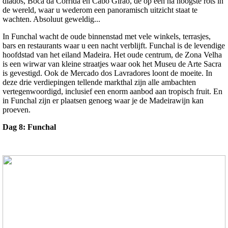
diados, Boca da Corrida en Cabo Girao, de op een na hoogste rots in
de wereld, waar u wederom een panoramisch uitzicht staat te
wachten. Absoluut geweldig...
In Funchal wacht de oude binnenstad met vele winkels, terrasjes,
bars en restaurants waar u een nacht verblijft. Funchal is de levendige
hoofdstad van het eiland Madeira. Het oude centrum, de Zona Velha
is een wirwar van kleine straatjes waar ook het Museu de Arte Sacra
is gevestigd. Ook de Mercado dos Lavradores loont de moeite. In
deze drie verdiepingen tellende markthal zijn alle ambachten
vertegenwoordigd, inclusief een enorm aanbod aan tropisch fruit. En
in Funchal zijn er plaatsen genoeg waar je de Madeirawijn kan
proeven.
Dag 8: Funchal